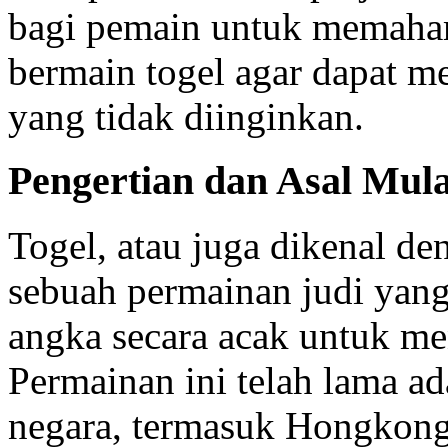
bagi pemain untuk memaham
bermain togel agar dapat me
yang tidak diinginkan.
Pengertian dan Asal Mula
Togel, atau juga dikenal de
sebuah permainan judi yang
angka secara acak untuk m
Permainan ini telah lama ad
negara, termasuk Hongkong,