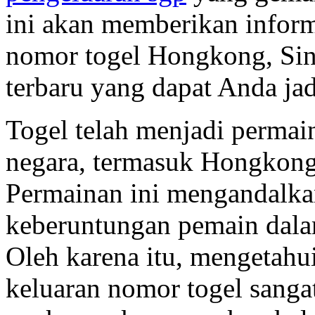
ini akan memberikan informa
nomor togel Hongkong, Sing
terbaru yang dapat Anda jad
Togel telah menjadi permai
negara, termasuk Hongkong,
Permainan ini mengandalka
keberuntungan pemain dala
Oleh karena itu, mengetahui
keluaran nomor togel sanga