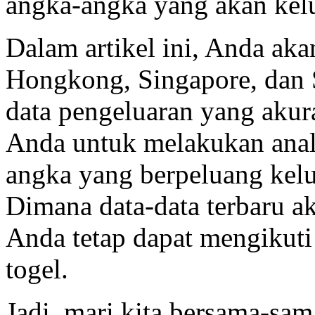
angka-angka yang akan kelu
Dalam artikel ini, Anda ak
Hongkong, Singapore, dan S
data pengeluaran yang akur
Anda untuk melakukan anal
angka yang berpeluang kelu
Dimana data-data terbaru ak
Anda tetap dapat mengikuti
togel.
Jadi, mari kita bersama-sam