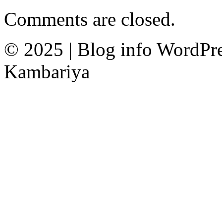
Comments are closed.
© 2025
|
Blog info WordPr
Kambariya