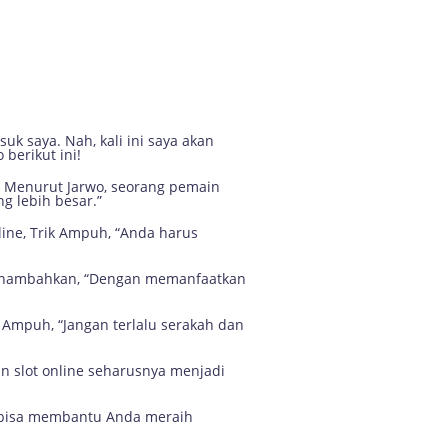
 Online
uk saya. Nah, kali ini saya akan
berikut ini!
a. Menurut Jarwo, seorang pemain
g lebih besar.”
line, Trik Ampuh, “Anda harus
 menambahkan, “Dengan memanfaatkan
k Ampuh, “Jangan terlalu serakah dan
in slot online seharusnya menjadi
as bisa membantu Anda meraih