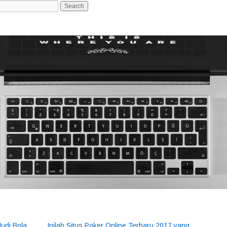
-->
udi Bola
Inilah Situs Poker Online Terbaru 2017 yang