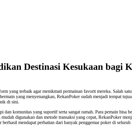
ikan Destinasi Kesukaan bagi K
orm yang terbaik agar menikmati permainan favorit mereka. Salah sa
 bermain yang menyenangkan, RekanPoker sudah menjadi tempat tujuan
k di sini.
 dan komunitas yang suportif serta sangat ramah. Para pemain bisa ber
mudah digunakan dan metode transaksi yang cepat, RekanPoker menjadi
 berhasil mendapat perhatian dari banyak penggemar poker di seluruh 