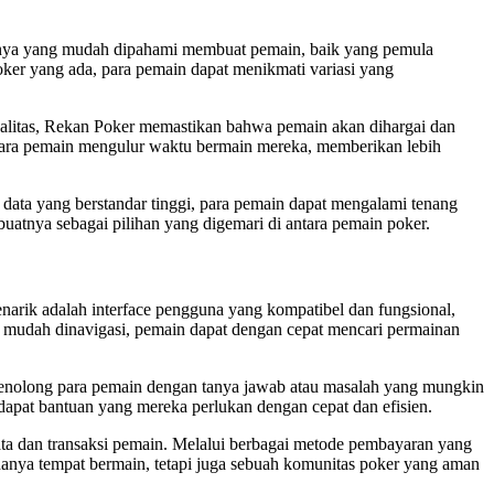
usnya yang mudah dipahami membuat pemain, baik yang pemula
ker yang ada, para pemain dapat menikmati variasi yang
yalitas, Rekan Poker memastikan bahwa pemain akan dihargai dan
ara pemain mengulur waktu bermain mereka, memberikan lebih
data yang berstandar tinggi, para pemain dapat mengalami tenang
atnya sebagai pilihan yang digemari di antara pemain poker.
narik adalah interface pengguna yang kompatibel dan fungsional,
 mudah dinavigasi, pemain dapat dengan cepat mencari permainan
 menolong para pemain dengan tanya jawab atau masalah yang mungkin
ndapat bantuan yang mereka perlukan dengan cepat dan efisien.
ata dan transaksi pemain. Melalui berbagai metode pembayaran yang
hanya tempat bermain, tetapi juga sebuah komunitas poker yang aman