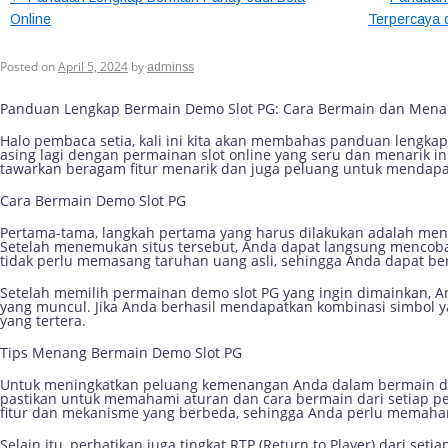
Online
Terpercaya 
Panduan Lengkap Bermain Demo S
Posted on
April 5, 2024
by
adminss
Panduan Lengkap Bermain Demo Slot PG: Cara Bermain dan Men
Halo pembaca setia, kali ini kita akan membahas panduan lengkap
asing lagi dengan permainan slot online yang seru dan menarik in
tawarkan beragam fitur menarik dan juga peluang untuk mendap
Cara Bermain Demo Slot PG
Pertama-tama, langkah pertama yang harus dilakukan adalah menc
Setelah menemukan situs tersebut, Anda dapat langsung mencoba
tidak perlu memasang taruhan uang asli, sehingga Anda dapat b
Setelah memilih permainan demo slot PG yang ingin dimainkan,
yang muncul. Jika Anda berhasil mendapatkan kombinasi simbol 
yang tertera.
Tips Menang Bermain Demo Slot PG
Untuk meningkatkan peluang kemenangan Anda dalam bermain demo
pastikan untuk memahami aturan dan cara bermain dari setiap pe
fitur dan mekanisme yang berbeda, sehingga Anda perlu memaha
Selain itu, perhatikan juga tingkat RTP (Return to Player) dari s