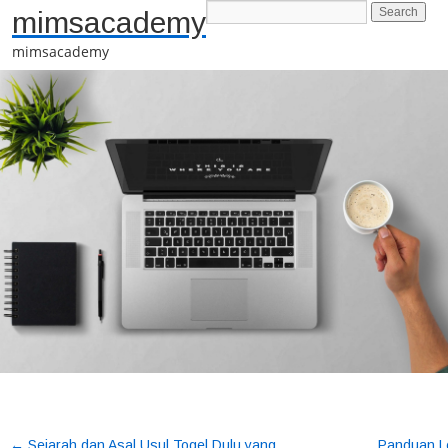
mimsacademy
mimsacademy
←
Sejarah dan Asal Usul Togel Dulu yang
Panduan Le