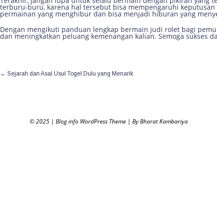
Terakhir, jangan lupa untuk selalu bermain dengan pikiran yang t
terburu-buru, karena hal tersebut bisa mempengaruhi keputusan 
permainan yang menghibur dan bisa menjadi hiburan yang menye
Dengan mengikuti panduan lengkap bermain judi rolet bagi pemula
dan meningkatkan peluang kemenangan kalian. Semoga sukses da
←
Sejarah dan Asal Usul Togel Dulu yang Menarik
© 2025
|
Blog info WordPress Theme
|
By Bharat Kambariya