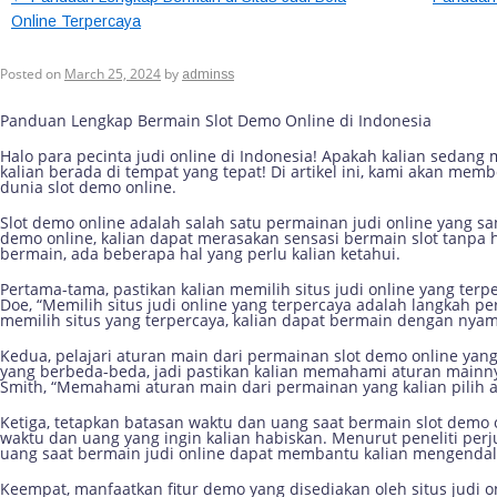
Online Terpercaya
Panduan Lengkap Bermain Slot De
Posted on
March 25, 2024
by
adminss
Panduan Lengkap Bermain Slot Demo Online di Indonesia
Halo para pecinta judi online di Indonesia! Apakah kalian sedang
kalian berada di tempat yang tepat! Di artikel ini, kami akan me
dunia slot demo online.
Slot demo online adalah salah satu permainan judi online yang s
demo online, kalian dapat merasakan sensasi bermain slot tanp
bermain, ada beberapa hal yang perlu kalian ketahui.
Pertama-tama, pastikan kalian memilih situs judi online yang ter
Doe, “Memilih situs judi online yang terpercaya adalah langkah p
memilih situs yang terpercaya, kalian dapat bermain dengan nya
Kedua, pelajari aturan main dari permainan slot demo online yang
yang berbeda-beda, jadi pastikan kalian memahami aturan mainn
Smith, “Memahami aturan main dari permainan yang kalian pilih
Ketiga, tetapkan batasan waktu dan uang saat bermain slot demo 
waktu dan uang yang ingin kalian habiskan. Menurut peneliti perj
uang saat bermain judi online dapat membantu kalian mengendal
Keempat, manfaatkan fitur demo yang disediakan oleh situs judi 