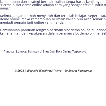
kemampuan dan strategi bermain kalian tanpa harus kehilangan u
“Bermain slot demo online adalah cara yang sangat efektif unt
uang.”
Kelima, jangan pernah menyerah dan teruslah belajar. Seperti kata
demo online, maka kemampuan bermain kalian pun akan semakin m
menjadi pemain judi online yang handal.
Demikianlah panduan lengkap bermain slot demo online di Indone
kemenangan dan kesuksesan dalam bermain slot demo online. S
←
Panduan Lengkap Bermain di Situs Judi Bola Online Terpercaya
© 2025
|
Blog info WordPress Theme
|
By Bharat Kambariya