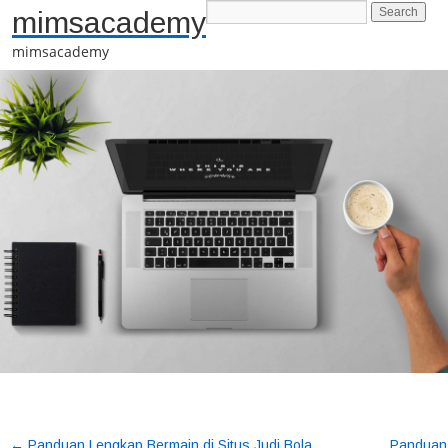
mimsacademy
mimsacademy
←
Panduan Lengkap Bermain di Situs Judi Bola
Panduan 