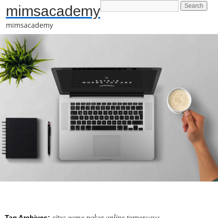
mimsacademy
mimsacademy
situs game poker online terpercaya
Tag Archives: