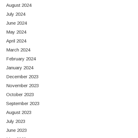
August 2024
July 2024
June 2024
May 2024
April 2024
March 2024
February 2024
January 2024
December 2023
November 2023
October 2023
September 2023
August 2023
July 2023
June 2023