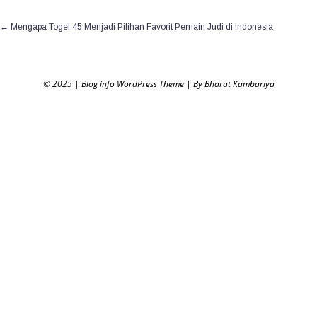
←
Mengapa Togel 45 Menjadi Pilihan Favorit Pemain Judi di Indonesia
© 2025
|
Blog info WordPress Theme
|
By Bharat Kambariya