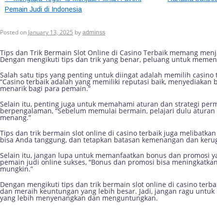
Pemain Judi di Indonesia
Tips dan Trik Bermain Slot Online 
Posted on
January 13, 2025
by
adminss
Tips dan Trik Bermain Slot Online di Casino Terbaik memang menja
Dengan mengikuti tips dan trik yang benar, peluang untuk memen
Salah satu tips yang penting untuk diingat adalah memilih casino 
“Casino terbaik adalah yang memiliki reputasi baik, menyediakan
menarik bagi para pemain.”
Selain itu, penting juga untuk memahami aturan dan strategi perm
berpengalaman, “Sebelum memulai bermain, pelajari dulu aturan 
menang.”
Tips dan trik bermain slot online di casino terbaik juga melibat
bisa Anda tanggung, dan tetapkan batasan kemenangan dan keru
Selain itu, jangan lupa untuk memanfaatkan bonus dan promosi ya
pemain judi online sukses, “Bonus dan promosi bisa meningkatk
mungkin.”
Dengan mengikuti tips dan trik bermain slot online di casino t
dan meraih keuntungan yang lebih besar. Jadi, jangan ragu untuk 
yang lebih menyenangkan dan menguntungkan.