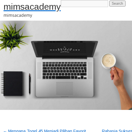
mimsacademy
mimsacademy
←
Mengapa Togel 45 Menjadi Pilihan Favorit
Rahasia Sukses 